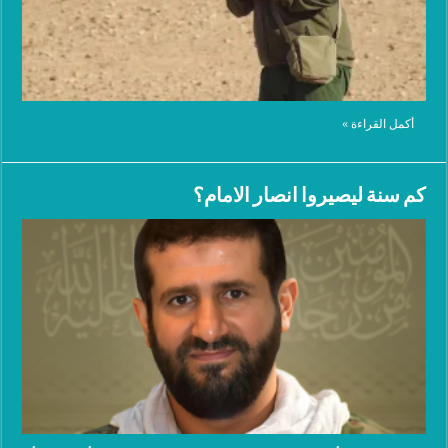
أكمل القراءة »
كم سنة ليصيروا انصار الامام؟