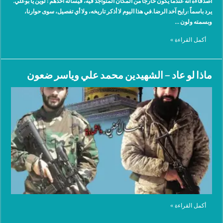
أصدقاءه أنه عندما يكون خارجا من المكان المتواجد فيه، فيسأله أحدهم : لوين يا بوعلي.
يرد باسماً :رايح آخد الرضا.في هذا اليوم لا أذكر تاريخه، ولا أي تفصيل، سوى حوارنا،
وبسمته ولون …
أكمل القراءة »
ماذا لو عاد – الشهيدين محمد علي وياسر ضعون
أكمل القراءة »