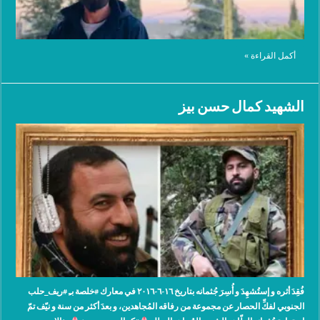
أكمل القراءة »
الشهيد كمال حسن بيز
فُقِدَ أثره و إستُشهِدَ و أُسِرَ جُثمانه بتاريخ ١٦-٦-٢٠١٦ في معارك #خلصة بـِ #ريف_حلب
الجنوبي لفكِّ الحصار عن مجموعة من رفاقه المُجاهدين، و بعدَ أكثر من سنة و نيّف تمّ