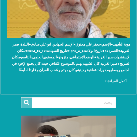
هوية الشّهيد●الإسم: جعفر علي معتوق●الإسم الجهادي: ‫ابو علي صادق●البلدة: ‫صير
الغربية●العمر: 67●تاريخ الولادة: 4_4_1957●تاريخ الشهادة: 10_10_2024●مكان
الإستشهاد: ‫صير الغربية●الوضع الإجتماعي: متزوج●المستوى العلمي: التاسع•مكان
الضريح : صير الغربية كان الشهيد يهتم بالموضوع الثقافي حيث كان يجمع الإخوة في
الجامع و يعطيهم دورات ثقافية و دينيةو كان مهتم و مُحب للقرآن و قارئا له أيضًا
أكمل القراءة »