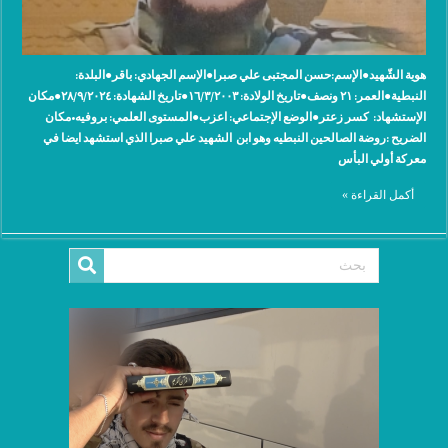
هوية الشّهيد●الإسم:حسن المجتبى علي صبرا●الإسم الجهادي: ‫باقر●البلدة:
‫النبطية●العمر: ٢١ ونصف●تاريخ الولادة: ١٦/٣/٢٠٠٣●تاريخ الشهادة: ٢٨/٩/٢٠٢٤●مكان
الإستشهاد: ‫ كسر زعتر●الوضع الإجتماعي: اعزب●المستوى العلمي: بروفيه•مكان
الضريح :روضة الصالحين النبطيه وهو ابن الشهيد علي صبرا الذي استشهد ايضا في
معركة أولي البأس
أكمل القراءة »