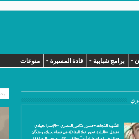
ن
برامج شبابية
قادة المسيرة
منوعات
ري
الشّهيد المُجاهد #حسن_عبّاس_المصري. ⇐الإسم الجهادي:
#فضل. ⇐البلدة: #حور_تعلا البقاعيّة في قضاء بعلبك، و سُكّان
#طليا في قضاء بعلبك أيضاً. ⇐العُمر: ٣٣ سنة. ⇐مواليد: ١٩٨٤.