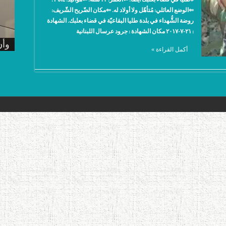
⇐الوضع العائلي: مُتأهّل ولا أولاد له. ⇐مكان الضّريح الشّريف:
روضة الشُّهداء في بلدة طليا البقاعيّة في قضاء بعلبك. الشهادة
: ٢١-٧-٢٠١٧ مكان الشهادة : جرود عرسال اللبنانية
الش
الش
الش
الش
وأن
أكمل القراءة »