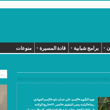
ن
برامج شبابية
قادة المسيرة
منوعات
هوية الشّهيد●الإسم: علي عدنان داود●الإسم الجهادي:
‫رضا●البلدة: ‫يحمر الشقيف●العمر: ٢٣●تاريخ الولادة:
٢٦/١٢/٢٠٠٢●تاريخ الشهادة: ٢٧/١١/٢٠٢٤●مكان الإستشهاد: