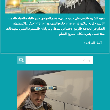
•هوية الشّهيد●الإسم: علي حسن ضاوي●الإسم الجهادي: ‫حيدر●البلدة: ‫الخيام●العمر:
٣٧ سنة●تاريخ الولادة: ١٥-١٠-٢٠٢٥●تاريخ الشهادة: ١-١٠-٢٠٢٥●مكان الإستشهاد:
‫الخيام حي الجلاحية●الوضع الإجتماعي: متأهل و له ولدان●المستوى العلمي: معهد ثالث
سنة تكييف وتبريد•مكان الضريح :الخيام
أكمل القراءة »