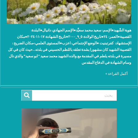
هوية الشّهيد●الإسم: سعيد محمد سعيِّد●الإسم الجهادي: ‫دانيال●البلدة:
‫القصيبة●العمر: ٢٤●تاريخ الولادة: ٥_٩_٢٠٠٠●تاريخ الشهادة: ١٧-١١-٢٠٢٤●مكان
الإستشهاد: كفرتبنيت ‫●الوضع الإجتماعي: اعزب●المستوى العلمي:•مكان الضريح :
القصيبة الشهيد كان مشهورا بشدة تعلقه باللطم الحسيني في بلدته…حيث كان في كل
مسيرة في بلدته يلطم في المقدمة مع والده الشهيد محمد سعيد ” ابو سعيد” والذي نال
وسام الشهادة في الدفاع المقدس
أكمل القراءة »