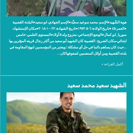
هوية الشّهيد●الإسم: محمد سوعيد سعيِّد●الإسم الجهادي: ‫ابو سعيد●البلدة: القصيبة
‫●العمر:٤٥ ●تاريخ الولادة: ٦-٥-١٩٧٢●تاريخ الشهادة: ٢٢-١٠-٢٠١٨●مكان الإستشهاد:
‫سوريا_ ابو كمال●الوضع الإجتماعي: متزوج وله ٥ أولاد●المستوى العلمي: خامس
ابتدائي•مكان الضريح : القصيبة كان الشهيد أبو سعيد من أكثر رجال قريته المؤثرين بها
…حيث كان يساهم دائما في حل أي مشكلة ؛ ويعتبر من المؤسسين لنهج المقاومة في
بلدته القصيبة ومن أوائل المنضمين لصفوفهاكان …
أكمل القراءة »
الشهيد سعيد محمد سعيد