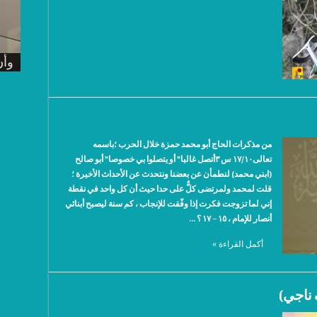
الش
الش
الش
الش
وأن
من مذكرات الحاج أبو محمد حمزة خلال الحرب ؛باسمه
تعالى١٧/١٠ س ٣أتصل غالبا” أو يتصلوا بي خصوصا” أبو صالح
(ابني محمد) لنطمأن عن بعضنا ونتحدث عن الأحداث الأخيرة ؛
قلت لمحمد ولمرتضى كلٌّ على حدا حيث أن كل واحد في نقطة
إني لما تزوجت فكرت إذا وفّقت للإنجاب ، كم سنة ليصبح أبنائي
أنصار للإمام ، ١٥ – ١٧ ؟ …
أكمل القراءة »
ناجي)