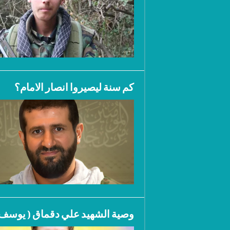
كم سنة ليصيروا انصار الامام؟
وصية الشهيد علي دقماق ( يوسف 