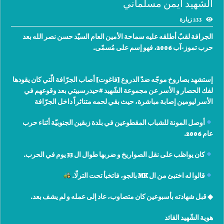
الشهيد أيمن مسلماني
233 زيارة
الجرافة لقبٌ أطلقه عليه سماحة الأمين العام السيّد حسن نصر الله بعد
حرب تموز-آب 2006، فهو إسم على مُسمّى.
إستشهد بصاروخ موجّه ضدّ الدروع [فاغوت] أصاب الجرّافة الّتي كان يقودها
لفك الحصار و الأسر عن مجموعة الشّهيد ‫#‏حيدرسبيتي‬‬‬ بعد وقوعهم في
الأسر ليومين إصابة مباشرة، حيث بقي لحمه متناثراً داخل الجرّافة
أوصل المونة للشباب المقطوعين في بلدة زبقين الجنوبيّة أثناء حرب
عام 2006.
كان يواظب على نقل الصواريخ و ضربها طوال ال 33 يوم في الحرب.
قالوا له اختبئ من ال MK بالجو، فاتخبأ تحت الترلّا.
◆ قبل شهادته بأسبوعين كان متصاوب، عاد إلى عمله و لم يشف بعد.
هوية الشّهيد القائد