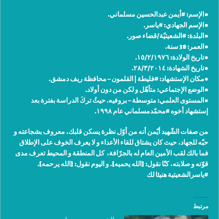
●الإسم: ‫#‏أيمن عبدالحسين مسلماني‬‬‬.
●الإسم الجهادي: ‫#‏ياسر‬‬‬.
●البلدة: ‫#‏الشعيتيّة‬‬‬/قضاء صور.
●العمر: 38 سنة.
●تاريخ الولادة: ١٥/٢/١٩٧٦.
●تاريخ الشهادة: ٢٨/٣/٢٠١٤.
●مكان الإستشهاد: ‫#‏فليطة‬‬‬ | القلمون – محافظة ريف دمشق.
●الوضع الإجتماعي: متأهّل و لكن من دون أولاد.
●المستوى العلمي: متوسطة – بروفيه. حيثُ تركَ الدراسة بفترة بعد
إستشهاد أخوه ‫#‏محمّدمسلماني‬‬‬ عام ١٩٩٨.
من صفات الشّهيد أيّمن أنه من أوّل نظرة يسكن قلبك، معروف بشجاعته و
حبّه للجهاد، حيث كان يشتاق للقاء الأعداء و لا يعرف الخوف على الإطلاق
فما بالك لقب الأمين العام له بالجرّافة، كل المنطقة و المحيط تعرف مدى
قوّته و صلابته، كنّا نقول: [الله يحميه]. و اليوم نقول: [الله يرحمه].
‫#‏ياسرالشعيتية‬‬ هنيئا لك ‬
مرتبط