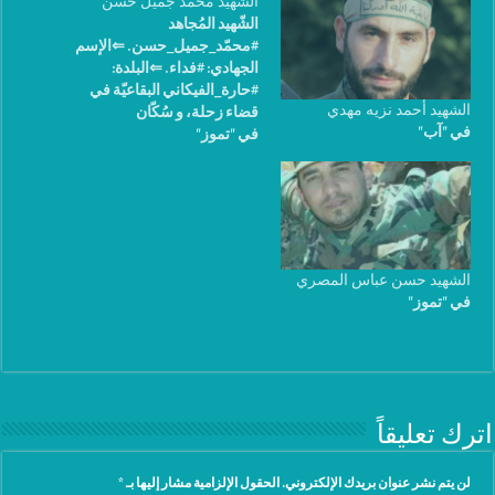
الشهيد محمد جميل حسن
الشّهيد المُجاهد
#محمّد_جميل_حسن. ⇐الإسم
الجهادي: #فداء. ⇐البلدة:
#حارة_الفيكاني البقاعيّة في
الشهيد أحمد نزيه مهدي
قضاء زحلة، و سُكّان
في "آب"
في "تموز"
#علي_النّهري في قضاء زحلة
أيضاً. ⇐العُمر: ٢٩ سنة.
⇐مواليد: ١٩٨٨. ⇐الوضع
العائلي: مُتأهّل. ⇐مكان الضّريح
الشّريف: روضة شُهداء بلدة
حارة الفيكاني البقاعيّة في
قضاء زحلة. مكان الشهادة :
الشهيد حسن عباس المصري
جرود عرسال اللبنانية تاريخ
في "تموز"
الشهادة : ٢١-٧-٢٠١٧
اترك تعليقاً
لن يتم نشر عنوان بريدك الإلكتروني.
الحقول الإلزامية مشار إليها بـ
*