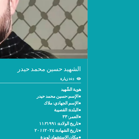
الشهيد حسين محمد حيدر
165 زيارة
هوية الشّهيد
●الإسم:حسين محمد حيدر
●الإسم الجهادي: ‫ملاك
●البلدة: ‫القصيبة
●العمر: ٣٣
●تاريخ الولادة: ١١
١٩٩١
٢
●تاريخ الشهادة: ٢٠
٢٠٢٤
١١
●مكان الإستشهاد: ‫لويزة