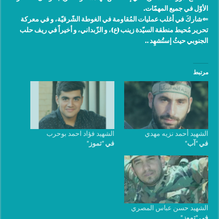
الأوّل في جميع المهمّات.
⇐شاركَ في أغلب عمليات المُقاومة في الغوطة الشّرقيّة، و في معركة
تحرير مُحيط منطقة السيّدة زينب (ع)، و الزّبداني، و أخيراً في ريف حلب
الجنوبي حيثُ إستُشهِد ..
مرتبط
الشهيد أحمد نزيه مهدي
الشهيد فؤاد احمد بوحرب
في "آب"
في "تموز"
الشهيد حسن عباس المصري
في "تموز"