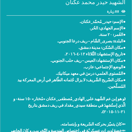
الشهيد حيدر محمد عكنان
88 زيارة
●الإسم: حيدر_مُحمّد_عكنان.
●الإسم الجهادي: الحُر.
●العُمر: ٢٠ سنة.
●البلدة: بصرى_الشّام – ريف درعا الجنوبي.
●مكان السّكن: مدينة دمشق.
●تاريخ الإستشهاد: الثّلاثاء ١٢-٤-٢٠١٦.
●مكان الإستشهاد: العيس – ريف حلب الجنوبي.
●الوضع الإجتماعي: عازب.
●المُستوى العلمي: درسَ في معهد ميكانيك.
●مكان الضّريح الشّريف: لا يزال جُثمانه الطّاهر في أرض المعركة بيد
المُسلّحين.
(و هو إبن عم الشّهيد علي_الهادي_مُصطفى_عكنان «مُختار» -١٥ سنة- و
الّذي إستُشهِدَ في منطقة سيدي_مقداد في ريف دمشق بتاريخ
٢١-١١-٢٠١٥).
⇐كانَ يتميّز بحركته السّريعة و بإبتسامته.
⇐خضعَ لدورات عسكريّة في إختصاص الهندسة و التّخريب، و كانَ الحاضر