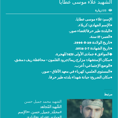
الشهيد علاء موسى عطايا
173 زيارة
الإسم: علاء موسى عطايا.
●الإسم الجهادي: كربلاء.
●البلدة: طير حرفا/قضاء صور.
●العمر: 17 سنة.
●تاريخ الولادة: 29-8-1996.
●تاريخ الشهادة: 7-3-2014.
◆الموافق 6 جمادى الأولى 1435 للهجرة.
●مكان الإستشهاد: مزارع ريما/جرود القلمون – محافظة ريف دمشق.
●الوضع الإجتماعي: أعزب.
●المستوى العلمي: كهرباء في معهد الآفاق – صور.
●مكان الضريح: جبانة شهداء بلدته طير حرفا.
مرتبط
الشهيد محمد جميل حسن
الشّهيد المُجاهد
#محمّد_جميل_حسن. ⇐الإسم
الجهادي: #فداء. ⇐البلدة: