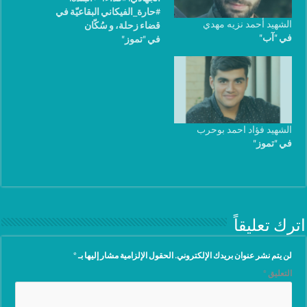
#حارة_الفيكاني البقاعيّة في
الشهيد أحمد نزيه مهدي
قضاء زحلة، و سُكّان
في "آب"
في "تموز"
#علي_النّهري في قضاء زحلة
أيضاً. ⇐العُمر: ٢٩ سنة.
⇐مواليد: ١٩٨٨. ⇐الوضع
العائلي: مُتأهّل. ⇐مكان الضّريح
الشّريف: روضة شُهداء بلدة
حارة الفيكاني البقاعيّة في
قضاء زحلة. مكان الشهادة :
الشهيد فؤاد احمد بوحرب
جرود عرسال اللبنانية تاريخ
في "تموز"
الشهادة : ٢١-٧-٢٠١٧
اترك تعليقاً
لن يتم نشر عنوان بريدك الإلكتروني.
الحقول الإلزامية مشار إليها بـ
*
التعليق
*