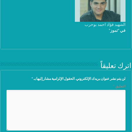
العائلي: مُتأهّل. ⇐مكان الضّريح
الشّريف: روضة شُهداء بلدة
حارة الفيكاني البقاعيّة في
قضاء زحلة. مكان الشهادة :
الشهيد فؤاد احمد بوحرب
جرود عرسال اللبنانية تاريخ
في "تموز"
الشهادة : ٢١-٧-٢٠١٧
اترك تعليقاً
لن يتم نشر عنوان بريدك الإلكتروني.
الحقول الإلزامية مشار إليها بـ
*
التعليق
*