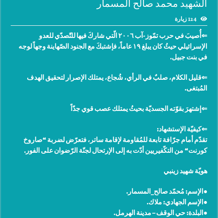
الشهيد محمد صالح المسمار
124 زيارة
⇐أُصيبَ في حرب تمّوز-آب ٢٠٠٦ الّتي شاركَ فيها للتّصدّي للعدو
الإسرائيلي حيثُ كان يبلغ ١٩ عاماً، فإشتبكَ مع الجنود الصّهاينة وجهاً لوجه
في بنت جبيل.
⇐قليل الكلام، صلبٌ في الرأي، شُجاع، يمتلك الإصرار لتحقيق الهدف
المُبتغى.
⇐إشتهرَ بقوّته الجسديّة بحيثُ يمتلك عصب قوي جدّاً
⇐كيفيّة الإستشهاد:
تقدّم أمام جرّافة تابعة للمُقاومة لإقامة ساتر، فتعرّض لضربة “صاروخ
كورنت“ من التكّفيريين أدّت به إلى الإرتحال لجنّة الرّضوان على الفور.
هويّة شهيد زينبي
●الإسم: ‫مُحمّد صالح_المسمار.
●الإسم الجهادي: ‫ملاك.
●البلدة: ‫‏حي الوقف – مدينة ‫‏الهرمل.