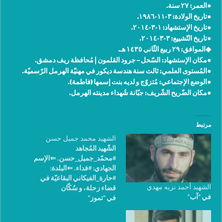
●العمر: ٢٧ سنة.
●تاريخ الولادة: ٣-١١-١٩٨٦.
●تاريخ الإستشهاد: ١-٣-٢٠١٤.
●تاريخ التّشييع: ٣-٣-٢٠١٤.
◆الموافق: ٢٩ ربيع الثّاني ١٤٣٥ هـ.
●مكان الإستشهاد: ‫‏السّحل – جرود القلمون | مُحافظة ريف دمشق.
●المُستوى العلمي: ثالث سنة هندسة ديكور في مهنيّة الهرمل الرّسميّة.
●الوضع الإجتماعي: مُتزوّج و لديه بنت إسمها (فاطمة).
●مكان الضّريح الشّريف: جبّانة شُهداء مدينته الهرمل.
مرتبط
الشهيد محمد جميل حسن
الشّهيد المُجاهد
#محمّد_جميل_حسن. ⇐الإسم
الجهادي: #فداء. ⇐البلدة:
#حارة_الفيكاني البقاعيّة في
الشهيد أحمد نزيه مهدي
قضاء زحلة، و سُكّان
في "آب"
في "تموز"
#علي_النّهري في قضاء زحلة
أيضاً. ⇐العُمر: ٢٩ سنة.
⇐مواليد: ١٩٨٨. ⇐الوضع