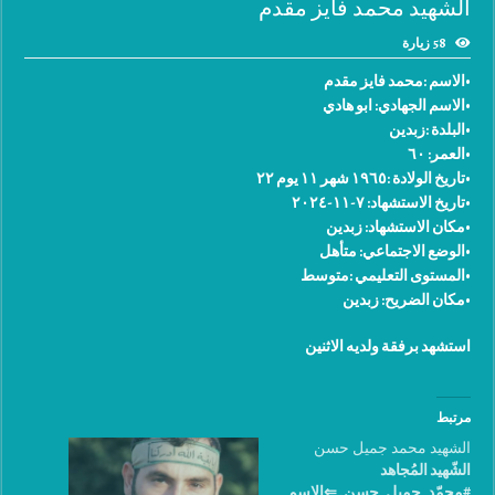
الشهيد محمد فايز مقدم
58 زيارة
•الاسم :محمد فايز مقدم
•الاسم الجهادي: ابو هادي
•البلدة :زبدين
•العمر: ٦٠
•تاريخ الولادة :١٩٦٥ شهر ١١ يوم ٢٢
•تاريخ الاستشهاد: ٧-١١-٢٠٢٤
•مكان الاستشهاد: زبدين
•الوضع الاجتماعي: متأهل
•المستوى التعليمي :متوسط
•مكان الضريح: زبدين
استشهد برفقة ولديه الاثنين
مرتبط
الشهيد محمد جميل حسن
الشّهيد المُجاهد
#محمّد_جميل_حسن. ⇐الإسم