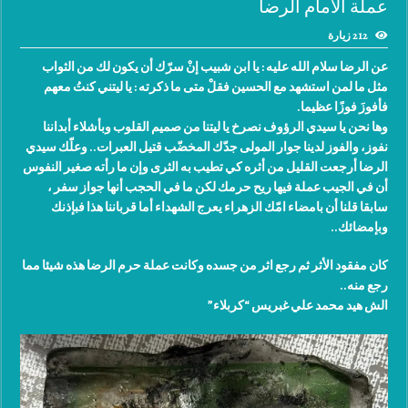
عملة الامام الرضا
212 زيارة
عن الرضا سلام الله عليه : يا ابن شبيب إنْ سرّك أن يكون لك من الثواب
مثل ما لمن استشهد مع الحسين فقلْ متى ما ذكرته : يا ليتني كنتُ معهم
فأفوزَ فوزًا عظيما.
وها نحن يا سيدي الرؤوف نصرخ يا ليتنا من صميم القلوب وبأشلاء أبداننا
نفوز، والفوز لدينا جوار المولى جدّك المخضّب قتيل العبرات.. وعلّك سيدي
الرضا أرجعت القليل من أثره كي تطيب به الثرى وإن ما رأته صغير النفوس
أن في الجيب عملة فيها ريح حرمك لكن ما في الحجب أنها جواز سفر ،
سابقا قلنا أن بامضاء امّك الزهراء يعرج الشهداء أما قرباننا هذا فبإذنك
وبإمضائك..
كان مفقود الأثر ثم رجع اثر من جسده وكانت عملة حرم الرضا هذه شيئا مما
رجع منه..
الش هيد محمد علي غبريس “كربلاء”