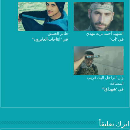
الشهيد أحمد نزيه مهدي
طائر العشق
في "آب"
في "انتاجات العابرون"
وأن الراحل اليك قريب
المسافة
في "شهداؤنا"
اترك تعليقاً