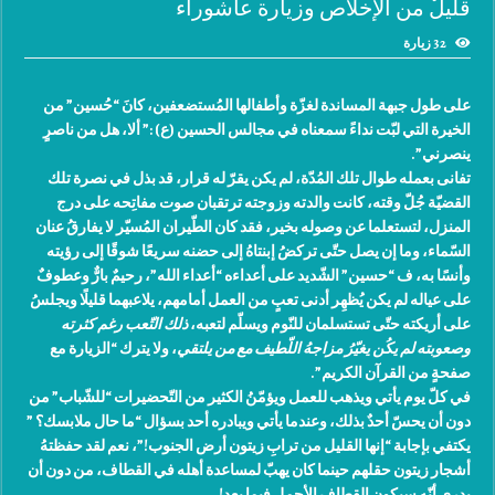
قليلٌ من الإخلاص وزيارة عاشوراء
32 زيارة
على طول جبهة المساندة لغزّة وأطفالها المُستضعفين، كانَ “حُسين” من
الخيرة التي لبّت نداءً سمعناه في مجالس الحسين (ع) :” ألا، هل من ناصرٍ
ينصرني”.
تفانى بعمله طوال تلك المُدّة، لم يكن يقرّ له قرار، قد بذل في نصرة تلك
القضيّة جُلّ وقته، كانت والدته وزوجته ترتقبان صوت مفاتِحه على درج
المنزل، لتستعلما عن وصوله بخير، فقد كان الطّيران المُسيّر لا يفارقُ عنان
السّماء، وما إن يصل حتّى تركضُ إبنتاهُ إلى حضنه سريعًا شوقًا إلى رؤيته
وأنسًا به، ف “حسين” الشّديد على أعداءه “أعداء الله”، رحيمٌ بارٌّ وعطوفٌ
على عياله لم يكن يُظهِر أدنى تعبٍ من العمل أمامهم، يلاعبهما قليلًا ويجلسُ
على أريكته حتّى تستسلمان للنّوم ويسلّم لتعبه،
ذلك التّعب رغم كثرته
وصعوبته لم يكُن يغيّرُ مزاجهُ اللّطيف مع من يلتقي
، ولا يترك “الزيارة مع
صفحةٍ من القرآن الكريم”.
في كلّ يوم يأتي ويذهب للعمل ويؤمّنُ الكثير من التّحضيرات “للشّباب” من
دون أن يحسّ أحدٌ بذلك، وعندما يأتي ويبادره أحد بسؤال “ما حال ملابسك؟ ”
يكتفي بإجابة “إنها القليل من ترابِ زيتون أرض الجنوب!”، نعم لقد حفظتهُ
أشجار زيتون حقلهم حينما كان يهبّ لمساعدة أهله في القطاف، من دون أن
يدري أنّه سيكون القِطاف الأجمل فيما بعد!