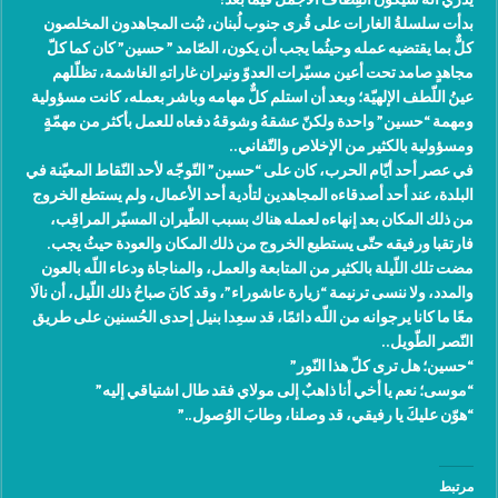
بدأت سلسلةُ الغارات على قُرى جنوب لُبنان، ثبُت المجاهدون المخلصون
كلٌّ بما يقتضيه عمله وحيثُما يجب أن يكون، الصّامد ” حسين” كان كما كلّ
مجاهدٍ صامد تحت أعين مسيّرات العدوّ ونيران غاراتهِ الغاشمة، تظلّلهم
عينُ اللّطف الإلهيّة؛ وبعد أن استلم كلٌّ مهامه وباشر بعمله، كانت مسؤولية
ومهمة “حسين” واحدة ولكنّ عشقهُ وشوقهُ دفعاه للعمل بأكثر من مهمّةٍ
ومسؤولية بالكثير من الإخلاص والتّفاني..
في عصر أحد أيّام الحرب، كان على “حسين” التّوجّه لأحد النّقاط المعيّنة في
البلدة، عند أحد أصدقاءه المجاهدين لتأدية أحد الأعمال، ولم يستطع الخروج
من ذلك المكان بعد إنهاءه لعمله هناك بسبب الطّيران المسيّر المراقِب،
فارتقبا ورفيقه حتّى يستطيع الخروج من ذلك المكان والعودة حيثُ يجب.
مضت تلك اللّيلة بالكثير من المتابعة والعمل، والمناجاة ودعاء اللّه بالعون
والمدد، ولا ننسى ترنيمة “زيارة عاشوراء”، وقد كانَ صباحُ ذلك اللّيل، أن نالَا
معًا ما كانا يرجوانه من اللّه دائمًا، قد سعِدا بنيل إحدى الحُسنين على طريق
النّصر الطّويل..
“حسين؛ هل ترى كلّ هذا النّور”
“موسى؛ نعم يا أخي أنا ذاهبٌ إلى مولاي فقد طال اشتياقي إليه”
“هوّن عليكَ يا رفيقي، قد وصلنا، وطابَ الوُصول..”
مرتبط