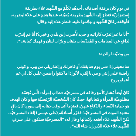
في يومٍ كانَ برفقة أصدقائه، أحدهُم تكلّمَ مع الشَّهيد علاء بطريقة
إستفزازيّة فنظرَ إليه الشَّهيد بطريقة مُعيّنة، عندها هجمَ على علاء ليضربه.
فأوقفه رفاقَ الشَّهيد و تهجّموا عليه، فنظرَ علاء إليه و قال
:
“
أنا ما عم إتدرّب كاراتيه و حديد لأُضرب إبن بلدي و خيي؟! أنا عم إتدرّب
لدافع عن المقامات و المُقدّسات بلبنان و برّات لبنان و فهمك كفاية
..“.
من وصيّته لوالديه
:
سامحيني إذا شي يوم ضايقتك أو قاهرتك و إعتذريلي من بيي، و كوني
راضية عليي إنتي و بيي يا إمّي، لأنّو إذا ما كنتوا راضيين عليي كل لي عم
أعملو بروح
كانَ أيضاً مُشاركاً مع رفاقه في مسرحيّة «عذاب إمرأة» الّتي تُجسّد
مظلوميّة المرأة و مُعاناتها، حيثُ كانَ الشّخصيّة الرّئيسيّة فيها و كانَ الهدف
هو حماية النّساء و الدّفاع عنهنّ. فعندَما أتى وقت ذهابه إلى سوريا كانَ باقٍ
مشهد الموت في المسرحيّة؛ فقرّر أُستاذهُم (علي عيسى) إلغاء المسرحيّة.
لكنّ الشَّهيد علاء أقنعه بإكمالها و قال له: “المسرحيّة ستكون على شرفِ
الشَّهيد علاء علاء الدّين إن شاء الله
“.