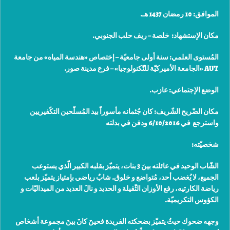
الموافق: 10 رمضان 1437 هـ
.
مكان الإستشهاد: خلصة – ريف حلب الجنوبي
.
المُستوى العلمي: سنة أولى جامعيّة – إختصاص «هندسة المياه» من جامعة
AUT «
الجامعة الأميركيّة للتّكنولوجيا» – فرع مدينة صور
.
الوضع الإجتماعي: عازب
.
مكان الضّريح الشّريف: كان جُثمانه مأسوراً بيد المُسلّحين التكّفيريين
واسترجع في 6/10/2016 ودفن في بدلته
شخصيّته
:
الشّاب الوحيد في عائلته بينَ 3 بنات، يتميّز بقلبه الكبير الّذي يستوعب
الجميع، لا يُغضب أحد، مُتواضع و خلوق. شابٌ رياضي بإمتياز يتميّز بلعب
رياضة الكارتيه، رفع الأوزان الثّقيلة و الحديد و نالَ العديد من الميداليّات و
الكؤوس التكريميّة
.
وجهه ضحوك حيثُ يتميّز بضحكته الفريدة فحينَ كانَ بينَ مجموعة أشخاص