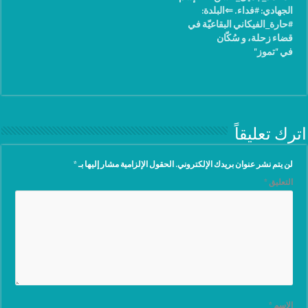
الجهادي: #فداء. ⇐البلدة:
#حارة_الفيكاني البقاعيّة في
قضاء زحلة، و سُكّان
في "تموز"
#علي_النّهري في قضاء زحلة
أيضاً. ⇐العُمر: ٢٩ سنة.
⇐مواليد: ١٩٨٨. ⇐الوضع
العائلي: مُتأهّل. ⇐مكان الضّريح
الشّريف: روضة شُهداء بلدة
حارة الفيكاني البقاعيّة في
اترك تعليقاً
قضاء زحلة. مكان الشهادة :
جرود عرسال اللبنانية تاريخ
الشهادة : ٢١-٧-٢٠١٧
لن يتم نشر عنوان بريدك الإلكتروني.
الحقول الإلزامية مشار إليها بـ
*
التعليق
*
الاسم
*