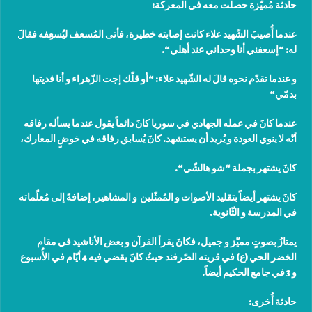
حادثة مُميّزة حصلت معه في المعركة
:
عندما أُصيبَ الشّهيد علاء كانت إصابته خطيرة، فأتى المُسعف ليُسعِفه فقالَ
له: “إسعفني أنا وحداني عند أهلي
“.
و عندما تقدّم نحوه قالَ له الشّهيد علاء: “أو قلّك إجت الزّهراء و أنا فديتها
بدمّي
“
عندما كانَ في عمله الجهادي في سوريا كانَ دائماً يقول عندما يسأله رفاقه
أنّه لا ينوي العودة و يُريد أن يستشهد. كانَ يُسابق رفاقه في خوضٍ المعارك،
كانَ يشتهر بجملة “شو هالشّي
“.
كانَ يشتهر أيضاً بتقليد الأصوات و المُمثّلين و المشاهير، إضافةً إلى مُعلّماته
في المدرسة و الثّانوية
.
يمتازُ بصوتٍ مميّز و جميل، فكانَ يقرأ القرآن و بعض الأناشيد في مقام
الخضر الحي (ع) في قريته الصّرفند حيثُ كانَ يقضي فيه 4 أيّام في الأُسبوع
و 3 في جامع الحكيم أيضاً
.
حادثة أُخرى
: