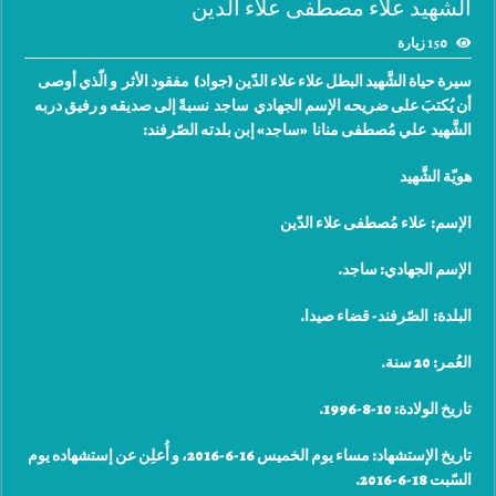
الشهيد علاء مصطفى علاء الدين
150 زيارة
سيرة حياة الشَّهيد البطل ‏علاء علاء الدّين (‏جواد) ‏مفقود الأثر و الّذي أوصى
أن يُكتبَ على ضريحه الإسم الجهادي ساجد نسبةً إلى صديقه و رفيق دربه
الشَّهيد ‏علي مُصطفى منانا «ساجد» إبن بلدته الصّرفند
:
هويّة الشَّهيد
الإسم: ‏علاء مُصطفى علاء الدّين
الإسم الجهادي: ساجد
.
البلدة:
الصّرفند- قضاء صيدا
.
العُمر: 20 سنة
.
تاريخ الولادة: 10-8-1996
.
ت
اريخ الإستشهاد: مساء يوم الخميس 16-6-2016، و أُعلِن عن إستشهاده يوم
السّبت 18-6-2016
.