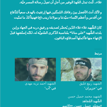
علاء.. كُنتَ تبذل الجُهدَ الوفير من أجلِ أن تصِلَ رسالة المسرحيّة
.
و لأنّك أنتَ الأفضل بينَ رفاقك المُمثّلين فيها إرتقيتَ بالهدف سعياً للدِّفاع
عن أقدس و أعظم النّساء سيّدتنا و مولاتنا زينب (ع) فهنيئاً لكَ ما تمنّيت
كانَ الشَّهيد علاء علاء الدّين يُحضّر لصديقه و رفيقِ دربه في الجهاد و إبن
بلدته الشَّهيد ”علي منانا“ بمُناسبة الذّكرى السّنويّة له، لكنّه إستُشهِدَ قبلَ
الإنتهاء منها فأكملها أصدقاؤه الباقون
.
مرتبط
الشهيد ربيع عليق
الشهيد أحمد نزيه مهدي
في "حزيران"
في "آب"
الشهيد محمد جميل حسن
الشّهيد المُجاهد
#محمّد_جميل_حسن. ⇐الإسم