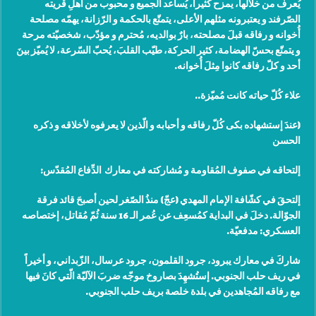
يُعرف من خلالها، يمزح كثيراً، يُساعد الجميع و محبوب من أهلِ قريته
الصّرفند و يعتبرونه مثلهم الأعلى، يتمتّع بالحكمة و الرّزانة، يهمّه مصلحة
أُخوانه و رفاقه قبلَ مصلحته، بارٌ بوالديه، مُحترم و مؤدّب، شخصيّته مرحة
و يتمتّع بحسّ الهضامة، كثير الحركة، طيّب القلبَ، يُحبّ السّرعة، لا يُميّز بينَ
أحد و كلّ رفاقه كانوا مِثلَ أُخوانه
.
علاء كُلّ حياته كانت مُميّزة
..
(
عندَ إستشهاده بكى كُلّ رفاقه و أحبابه و الّذين لا يعرفوه لأخلاقه و ذكره
الحسن
إلتحاقه في صفوف المُقاومة و مُشاركته في معارك الدِّفاع المُقدّس
:
إلتحقَ في كشّافة الإمام المهدي (عجّ) منذُ الصّغر لحين أصبحَ قائد فرقة
الجوّالة. دخلَ في البداية كمُسعِف عن عُمر الـ 16 سنة ثُمّ مُقاتل، إختصاصه
العسكري: مدفعيّة
.
شاركَ في معارك يبرود، جرود القلمون، جرود عرسال، الزّبداني، و أخيراً
في ريف حلب الجنوبي. إستُشهِدَ بصاروخ موجّه ضربَ الآليّة الّتي كانَ فيها
مع رفاقه المُجاهدين في بلدة خلصة بريف حلب الجنوبي
.